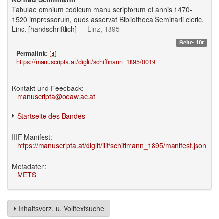
Tabulae omnium codicum manu scriptorum et annis 1470-
1520 impressorum, quos asservat Bibliotheca Seminarii cleric.
Linc. [handschriftlich]
— Linz, 1895
Seite: 10r
Permalink:
https://manuscripta.at/diglit/schiffmann_1895/0019
Kontakt und Feedback:
manuscripta@oeaw.ac.at
Startseite des Bandes
IIIF Manifest:
https://manuscripta.at/diglit/iiif/schiffmann_1895/manifest.json
Metadaten:
METS
Inhaltsverz. u. Volltextsuche