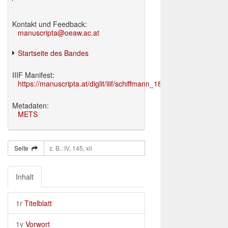
Kontakt und Feedback:
manuscripta@oeaw.ac.at
Startseite des Bandes
IIIF Manifest:
https://manuscripta.at/diglit/iiif/schiffmann_1895/manifest.json
Metadaten:
METS
Seite
Inhalt
1r
Titelblatt
1v
Vorwort