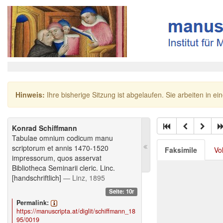
Hinweis:
Ihre bisherige Sitzung ist abgelaufen. Sie arbeiten in ei
Konrad Schiffmann
Tabulae omnium codicum manu
scriptorum et annis 1470-1520
Faksimile
Vo
impressorum, quos asservat
Bibliotheca Seminarii cleric. Linc.
[handschriftlich]
— Linz, 1895
Seite: 10r
Permalink:
https://manuscripta.at/diglit/schiffmann_18
95/0019