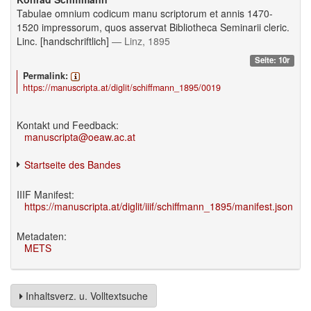
Tabulae omnium codicum manu scriptorum et annis 1470-
1520 impressorum, quos asservat Bibliotheca Seminarii cleric.
Linc. [handschriftlich]
— Linz, 1895
Seite: 10r
Permalink:
https://manuscripta.at/diglit/schiffmann_1895/0019
Kontakt und Feedback:
manuscripta@oeaw.ac.at
Startseite des Bandes
IIIF Manifest:
https://manuscripta.at/diglit/iiif/schiffmann_1895/manifest.json
Metadaten:
METS
Inhaltsverz. u. Volltextsuche