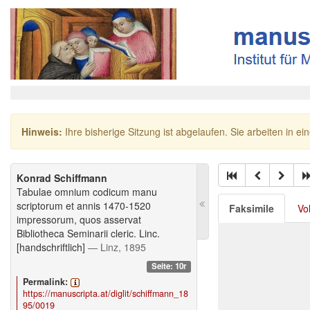
Hinweis:
Ihre bisherige Sitzung ist abgelaufen. Sie arbeiten in ei
Konrad Schiffmann
Tabulae omnium codicum manu
scriptorum et annis 1470-1520
Faksimile
Vo
impressorum, quos asservat
Bibliotheca Seminarii cleric. Linc.
[handschriftlich]
— Linz, 1895
Seite: 10r
Permalink:
https://manuscripta.at/diglit/schiffmann_18
95/0019