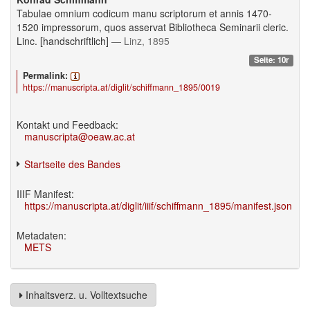
Tabulae omnium codicum manu scriptorum et annis 1470-
1520 impressorum, quos asservat Bibliotheca Seminarii cleric.
Linc. [handschriftlich]
— Linz, 1895
Seite: 10r
Permalink:
https://manuscripta.at/diglit/schiffmann_1895/0019
Kontakt und Feedback:
manuscripta@oeaw.ac.at
Startseite des Bandes
IIIF Manifest:
https://manuscripta.at/diglit/iiif/schiffmann_1895/manifest.json
Metadaten:
METS
Inhaltsverz. u. Volltextsuche