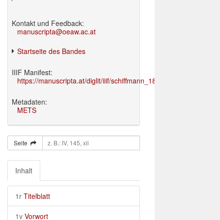
Kontakt und Feedback:
manuscripta@oeaw.ac.at
Startseite des Bandes
IIIF Manifest:
https://manuscripta.at/diglit/iiif/schiffmann_1895/manifest.json
Metadaten:
METS
Seite
Inhalt
1r
Titelblatt
1v
Vorwort