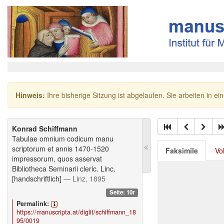
Hinweis:
Ihre bisherige Sitzung ist abgelaufen. Sie arbeiten in ei
Konrad Schiffmann
Tabulae omnium codicum manu
scriptorum et annis 1470-1520
Faksimile
Vo
impressorum, quos asservat
Bibliotheca Seminarii cleric. Linc.
[handschriftlich]
— Linz, 1895
Seite: 10r
Permalink:
https://manuscripta.at/diglit/schiffmann_18
95/0019