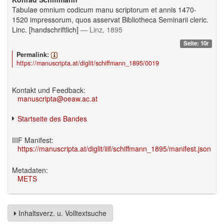
Tabulae omnium codicum manu scriptorum et annis 1470-
1520 impressorum, quos asservat Bibliotheca Seminarii cleric.
Linc. [handschriftlich]
— Linz, 1895
Seite: 10r
Permalink:
https://manuscripta.at/diglit/schiffmann_1895/0019
Kontakt und Feedback:
manuscripta@oeaw.ac.at
Startseite des Bandes
IIIF Manifest:
https://manuscripta.at/diglit/iiif/schiffmann_1895/manifest.json
Metadaten:
METS
Inhaltsverz. u. Volltextsuche