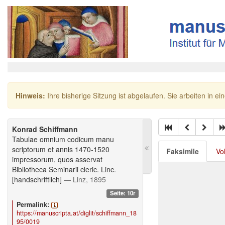
Hinweis:
Ihre bisherige Sitzung ist abgelaufen. Sie arbeiten in ei
Konrad Schiffmann
Tabulae omnium codicum manu
scriptorum et annis 1470-1520
Faksimile
Vo
impressorum, quos asservat
Bibliotheca Seminarii cleric. Linc.
[handschriftlich]
— Linz, 1895
Seite: 10r
Permalink:
https://manuscripta.at/diglit/schiffmann_18
95/0019