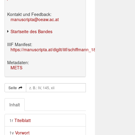
Kontakt und Feedback:
manuscripta@oeaw.ac.at
Startseite des Bandes
IIIF Manifest:
https://manuscripta.at/diglit/iiif/schiffmann_1895/manifest.json
Metadaten:
METS
Seite
Inhalt
1r
Titelblatt
1v
Vorwort