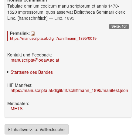
Tabulae omnium codicum manu scriptorum et annis 1470-
1520 impressorum, quos asservat Bibliotheca Seminarii cleric.
Linc. [handschriftlich]
— Linz, 1895
Seite: 10r
Permalink:
https://manuscripta.at/diglit/schiffmann_1895/0019
Kontakt und Feedback:
manuscripta@oeaw.ac.at
Startseite des Bandes
IIIF Manifest:
https://manuscripta.at/diglit/iiif/schiffmann_1895/manifest.json
Metadaten:
METS
Inhaltsverz. u. Volltextsuche