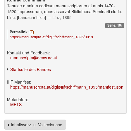
Tabulae omnium codicum manu scriptorum et annis 1470-
1520 impressorum, quos asservat Bibliotheca Seminarii cleric.
Linc. [handschriftlich]
— Linz, 1895
Seite: 10r
Permalink:
https://manuscripta.at/diglit/schiffmann_1895/0019
Kontakt und Feedback:
manuscripta@oeaw.ac.at
Startseite des Bandes
IIIF Manifest:
https://manuscripta.at/diglit/iiif/schiffmann_1895/manifest.json
Metadaten:
METS
Inhaltsverz. u. Volltextsuche