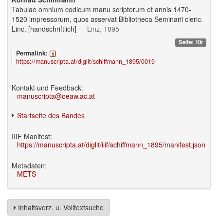
Tabulae omnium codicum manu scriptorum et annis 1470-
1520 impressorum, quos asservat Bibliotheca Seminarii cleric.
Linc. [handschriftlich]
— Linz, 1895
Seite: 10r
Permalink:
https://manuscripta.at/diglit/schiffmann_1895/0019
Kontakt und Feedback:
manuscripta@oeaw.ac.at
Startseite des Bandes
IIIF Manifest:
https://manuscripta.at/diglit/iiif/schiffmann_1895/manifest.json
Metadaten:
METS
Inhaltsverz. u. Volltextsuche