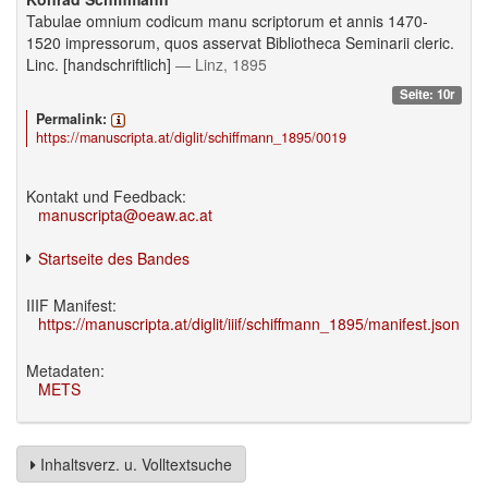
Tabulae omnium codicum manu scriptorum et annis 1470-
1520 impressorum, quos asservat Bibliotheca Seminarii cleric.
Linc. [handschriftlich]
— Linz, 1895
Seite: 10r
Permalink:
https://manuscripta.at/diglit/schiffmann_1895/0019
Kontakt und Feedback:
manuscripta@oeaw.ac.at
Startseite des Bandes
IIIF Manifest:
https://manuscripta.at/diglit/iiif/schiffmann_1895/manifest.json
Metadaten:
METS
Inhaltsverz. u. Volltextsuche