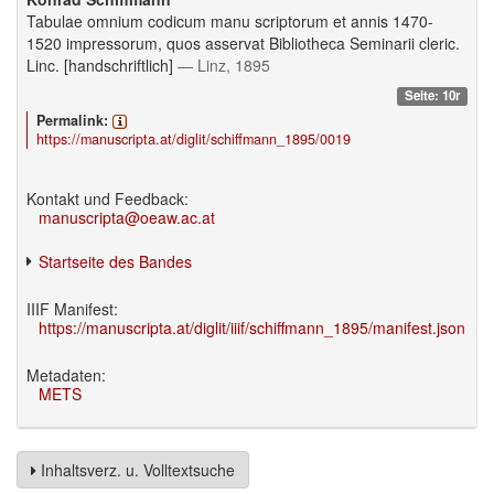
Tabulae omnium codicum manu scriptorum et annis 1470-
1520 impressorum, quos asservat Bibliotheca Seminarii cleric.
Linc. [handschriftlich]
— Linz, 1895
Seite: 10r
Permalink:
https://manuscripta.at/diglit/schiffmann_1895/0019
Kontakt und Feedback:
manuscripta@oeaw.ac.at
Startseite des Bandes
IIIF Manifest:
https://manuscripta.at/diglit/iiif/schiffmann_1895/manifest.json
Metadaten:
METS
Inhaltsverz. u. Volltextsuche