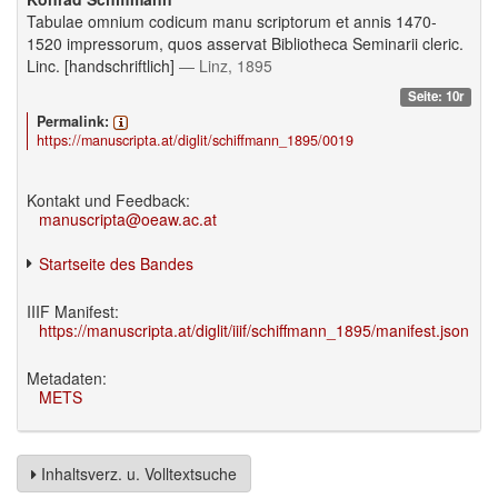
Tabulae omnium codicum manu scriptorum et annis 1470-
1520 impressorum, quos asservat Bibliotheca Seminarii cleric.
Linc. [handschriftlich]
— Linz, 1895
Seite: 10r
Permalink:
https://manuscripta.at/diglit/schiffmann_1895/0019
Kontakt und Feedback:
manuscripta@oeaw.ac.at
Startseite des Bandes
IIIF Manifest:
https://manuscripta.at/diglit/iiif/schiffmann_1895/manifest.json
Metadaten:
METS
Inhaltsverz. u. Volltextsuche