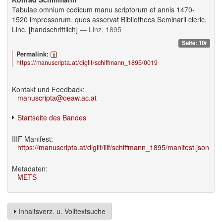
Tabulae omnium codicum manu scriptorum et annis 1470-
1520 impressorum, quos asservat Bibliotheca Seminarii cleric.
Linc. [handschriftlich]
— Linz, 1895
Seite: 10r
Permalink:
https://manuscripta.at/diglit/schiffmann_1895/0019
Kontakt und Feedback:
manuscripta@oeaw.ac.at
Startseite des Bandes
IIIF Manifest:
https://manuscripta.at/diglit/iiif/schiffmann_1895/manifest.json
Metadaten:
METS
Inhaltsverz. u. Volltextsuche