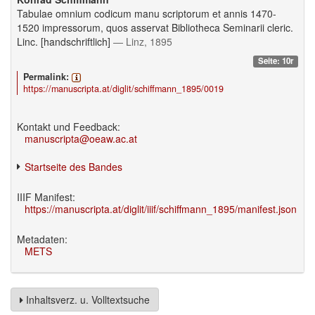
Tabulae omnium codicum manu scriptorum et annis 1470-
1520 impressorum, quos asservat Bibliotheca Seminarii cleric.
Linc. [handschriftlich]
— Linz, 1895
Seite: 10r
Permalink:
https://manuscripta.at/diglit/schiffmann_1895/0019
Kontakt und Feedback:
manuscripta@oeaw.ac.at
Startseite des Bandes
IIIF Manifest:
https://manuscripta.at/diglit/iiif/schiffmann_1895/manifest.json
Metadaten:
METS
Inhaltsverz. u. Volltextsuche