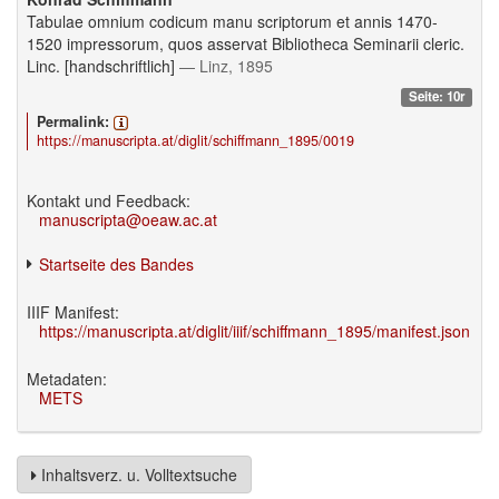
Tabulae omnium codicum manu scriptorum et annis 1470-
1520 impressorum, quos asservat Bibliotheca Seminarii cleric.
Linc. [handschriftlich]
— Linz, 1895
Seite: 10r
Permalink:
https://manuscripta.at/diglit/schiffmann_1895/0019
Kontakt und Feedback:
manuscripta@oeaw.ac.at
Startseite des Bandes
IIIF Manifest:
https://manuscripta.at/diglit/iiif/schiffmann_1895/manifest.json
Metadaten:
METS
Inhaltsverz. u. Volltextsuche