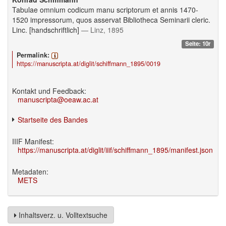
Tabulae omnium codicum manu scriptorum et annis 1470-
1520 impressorum, quos asservat Bibliotheca Seminarii cleric.
Linc. [handschriftlich]
— Linz, 1895
Seite: 10r
Permalink:
https://manuscripta.at/diglit/schiffmann_1895/0019
Kontakt und Feedback:
manuscripta@oeaw.ac.at
Startseite des Bandes
IIIF Manifest:
https://manuscripta.at/diglit/iiif/schiffmann_1895/manifest.json
Metadaten:
METS
Inhaltsverz. u. Volltextsuche