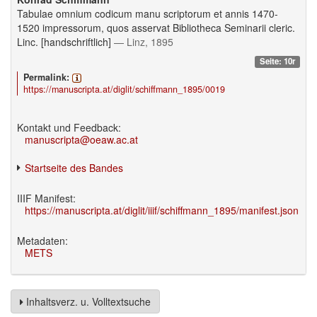
Tabulae omnium codicum manu scriptorum et annis 1470-
1520 impressorum, quos asservat Bibliotheca Seminarii cleric.
Linc. [handschriftlich]
— Linz, 1895
Seite: 10r
Permalink:
https://manuscripta.at/diglit/schiffmann_1895/0019
Kontakt und Feedback:
manuscripta@oeaw.ac.at
Startseite des Bandes
IIIF Manifest:
https://manuscripta.at/diglit/iiif/schiffmann_1895/manifest.json
Metadaten:
METS
Inhaltsverz. u. Volltextsuche