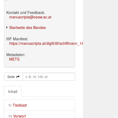
Kontakt und Feedback:
manuscripta@oeaw.ac.at
Startseite des Bandes
IIIF Manifest:
https://manuscripta.at/diglit/iiif/schiffmann_1895/manifest.json
Metadaten:
METS
Seite
Inhalt
1r
Titelblatt
1v
Vorwort