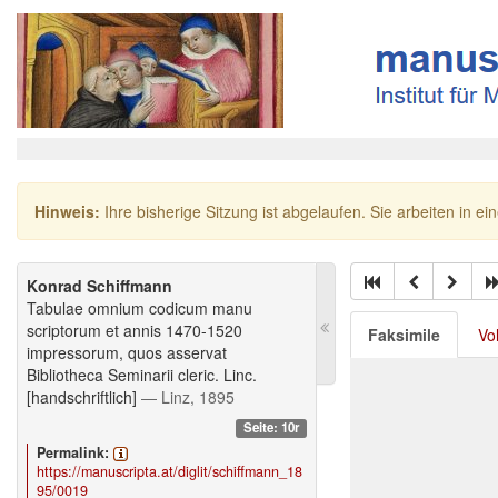
Hinweis:
Ihre bisherige Sitzung ist abgelaufen. Sie arbeiten in ei
Konrad Schiffmann
Tabulae omnium codicum manu
scriptorum et annis 1470-1520
Faksimile
Vo
impressorum, quos asservat
Bibliotheca Seminarii cleric. Linc.
[handschriftlich]
— Linz, 1895
Seite: 10r
Permalink:
https://manuscripta.at/diglit/schiffmann_18
95/0019