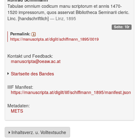
Tabulae omnium codicum manu scriptorum et annis 1470-
1520 impressorum, quos asservat Bibliotheca Seminarii cleric.
Linc. [handschriftlich]
— Linz, 1895
Seite: 10r
Permalink:
https://manuscripta.at/diglit/schiffmann_1895/0019
Kontakt und Feedback:
manuscripta@oeaw.ac.at
Startseite des Bandes
IIIF Manifest:
https://manuscripta.at/diglit/iiif/schiffmann_1895/manifest.json
Metadaten:
METS
Inhaltsverz. u. Volltextsuche