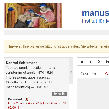
Hinweis:
Ihre bisherige Sitzung ist abgelaufen. Sie arbeiten in ei
Konrad Schiffmann
Tabulae omnium codicum manu
scriptorum et annis 1470-1520
Faksimile
Vo
impressorum, quos asservat
Bibliotheca Seminarii cleric. Linc.
[handschriftlich]
— Linz, 1895
Seite: 10r
Permalink:
https://manuscripta.at/diglit/schiffmann_18
95/0019