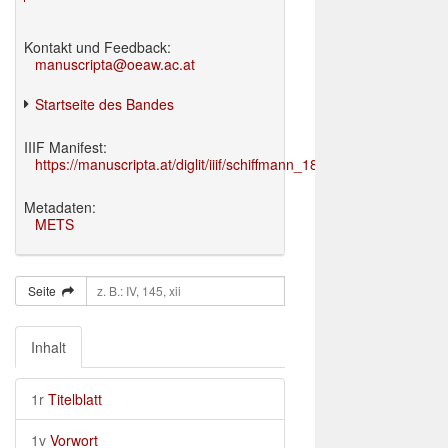
Kontakt und Feedback:
manuscripta@oeaw.ac.at
Startseite des Bandes
IIIF Manifest:
https://manuscripta.at/diglit/iiif/schiffmann_1895/manifest.json
Metadaten:
METS
Seite
Inhalt
1r
Titelblatt
1v
Vorwort