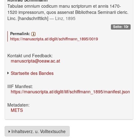
Tabulae omnium codicum manu scriptorum et annis 1470-
1520 impressorum, quos asservat Bibliotheca Seminarii cleric.
Linc. [handschriftlich]
— Linz, 1895
Seite: 10r
Permalink:
https://manuscripta.at/diglit/schiffmann_1895/0019
Kontakt und Feedback:
manuscripta@oeaw.ac.at
Startseite des Bandes
IIIF Manifest:
https://manuscripta.at/diglit/iiif/schiffmann_1895/manifest.json
Metadaten:
METS
Inhaltsverz. u. Volltextsuche