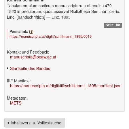
Tabulae omnium codicum manu scriptorum et annis 1470-
1520 impressorum, quos asservat Bibliotheca Seminarii cleric.
Linc. [handschriftlich]
— Linz, 1895
Seite: 10r
Permalink:
https://manuscripta.at/diglit/schiffmann_1895/0019
Kontakt und Feedback:
manuscripta@oeaw.ac.at
Startseite des Bandes
IIIF Manifest:
https://manuscripta.at/diglit/iiif/schiffmann_1895/manifest.json
Metadaten:
METS
Inhaltsverz. u. Volltextsuche