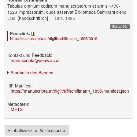
Tabulae omnium codicum manu scriptorum et annis 1470-
1520 impressorum, quos asservat Bibliotheca Seminarii cleric.
Linc. [handschriftlich]
— Linz, 1895
Seite: 10r
Permalink:
https://manuscripta.at/diglit/schiffmann_1895/0019
Kontakt und Feedback:
manuscripta@oeaw.ac.at
Startseite des Bandes
IIIF Manifest:
https://manuscripta.at/diglit/iiif/schiffmann_1895/manifest.json
Metadaten:
METS
Inhaltsverz. u. Volltextsuche