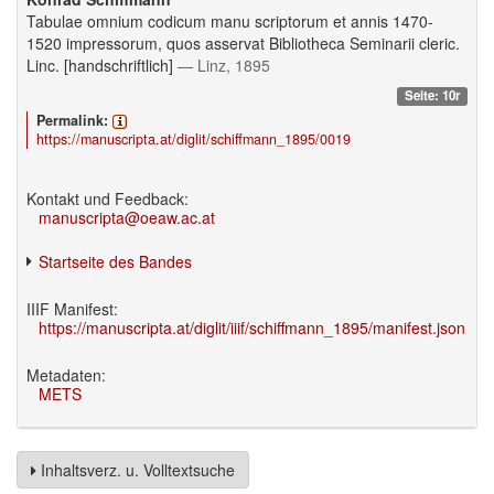
Tabulae omnium codicum manu scriptorum et annis 1470-
1520 impressorum, quos asservat Bibliotheca Seminarii cleric.
Linc. [handschriftlich]
— Linz, 1895
Seite: 10r
Permalink:
https://manuscripta.at/diglit/schiffmann_1895/0019
Kontakt und Feedback:
manuscripta@oeaw.ac.at
Startseite des Bandes
IIIF Manifest:
https://manuscripta.at/diglit/iiif/schiffmann_1895/manifest.json
Metadaten:
METS
Inhaltsverz. u. Volltextsuche