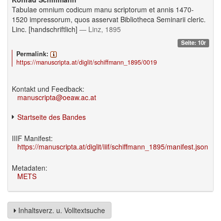
Tabulae omnium codicum manu scriptorum et annis 1470-
1520 impressorum, quos asservat Bibliotheca Seminarii cleric.
Linc. [handschriftlich]
— Linz, 1895
Seite: 10r
Permalink:
https://manuscripta.at/diglit/schiffmann_1895/0019
Kontakt und Feedback:
manuscripta@oeaw.ac.at
Startseite des Bandes
IIIF Manifest:
https://manuscripta.at/diglit/iiif/schiffmann_1895/manifest.json
Metadaten:
METS
Inhaltsverz. u. Volltextsuche