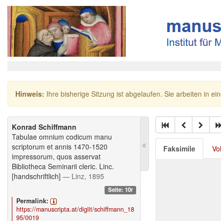
Hinweis:
Ihre bisherige Sitzung ist abgelaufen. Sie arbeiten in ei
Konrad Schiffmann
Tabulae omnium codicum manu
scriptorum et annis 1470-1520
Faksimile
Vo
impressorum, quos asservat
Bibliotheca Seminarii cleric. Linc.
[handschriftlich]
— Linz, 1895
Seite: 10r
Permalink:
https://manuscripta.at/diglit/schiffmann_18
95/0019