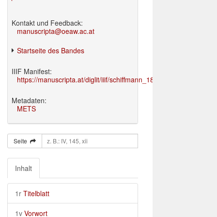
Kontakt und Feedback:
manuscripta@oeaw.ac.at
Startseite des Bandes
IIIF Manifest:
https://manuscripta.at/diglit/iiif/schiffmann_1895/manifest.json
Metadaten:
METS
Seite
Inhalt
1r
Titelblatt
1v
Vorwort