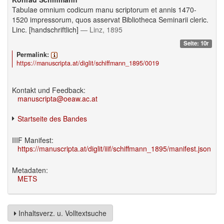
Tabulae omnium codicum manu scriptorum et annis 1470-
1520 impressorum, quos asservat Bibliotheca Seminarii cleric.
Linc. [handschriftlich]
— Linz, 1895
Seite: 10r
Permalink:
https://manuscripta.at/diglit/schiffmann_1895/0019
Kontakt und Feedback:
manuscripta@oeaw.ac.at
Startseite des Bandes
IIIF Manifest:
https://manuscripta.at/diglit/iiif/schiffmann_1895/manifest.json
Metadaten:
METS
Inhaltsverz. u. Volltextsuche