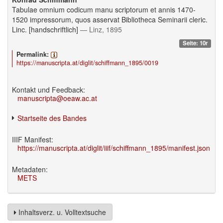
Tabulae omnium codicum manu scriptorum et annis 1470-
1520 impressorum, quos asservat Bibliotheca Seminarii cleric.
Linc. [handschriftlich]
— Linz, 1895
Seite: 10r
Permalink:
https://manuscripta.at/diglit/schiffmann_1895/0019
Kontakt und Feedback:
manuscripta@oeaw.ac.at
Startseite des Bandes
IIIF Manifest:
https://manuscripta.at/diglit/iiif/schiffmann_1895/manifest.json
Metadaten:
METS
Inhaltsverz. u. Volltextsuche