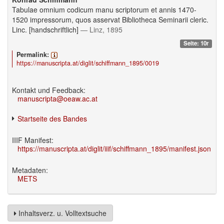
Tabulae omnium codicum manu scriptorum et annis 1470-
1520 impressorum, quos asservat Bibliotheca Seminarii cleric.
Linc. [handschriftlich]
— Linz, 1895
Seite: 10r
Permalink:
https://manuscripta.at/diglit/schiffmann_1895/0019
Kontakt und Feedback:
manuscripta@oeaw.ac.at
Startseite des Bandes
IIIF Manifest:
https://manuscripta.at/diglit/iiif/schiffmann_1895/manifest.json
Metadaten:
METS
Inhaltsverz. u. Volltextsuche