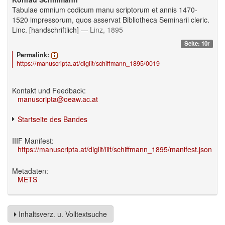
Tabulae omnium codicum manu scriptorum et annis 1470-
1520 impressorum, quos asservat Bibliotheca Seminarii cleric.
Linc. [handschriftlich]
— Linz, 1895
Seite: 10r
Permalink:
https://manuscripta.at/diglit/schiffmann_1895/0019
Kontakt und Feedback:
manuscripta@oeaw.ac.at
Startseite des Bandes
IIIF Manifest:
https://manuscripta.at/diglit/iiif/schiffmann_1895/manifest.json
Metadaten:
METS
Inhaltsverz. u. Volltextsuche