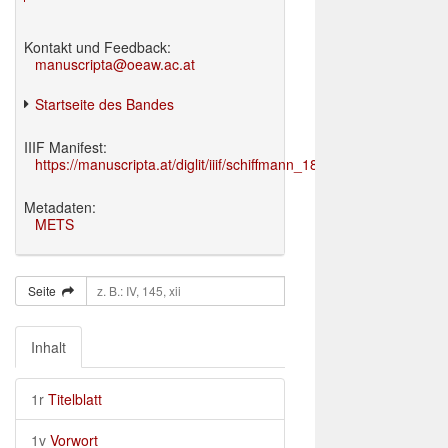
Kontakt und Feedback:
manuscripta@oeaw.ac.at
Startseite des Bandes
IIIF Manifest:
https://manuscripta.at/diglit/iiif/schiffmann_1895/manifest.json
Metadaten:
METS
Seite
Inhalt
1r
Titelblatt
1v
Vorwort