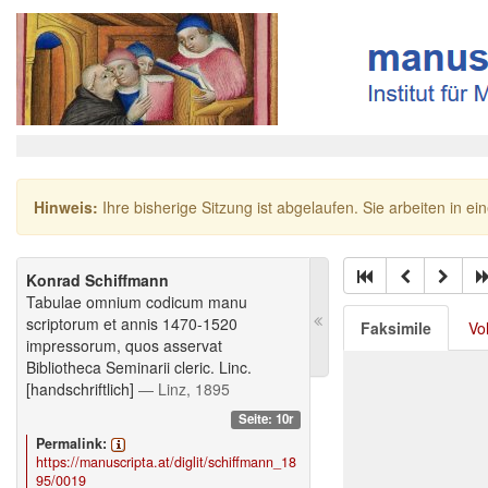
Hinweis:
Ihre bisherige Sitzung ist abgelaufen. Sie arbeiten in ei
Konrad Schiffmann
Tabulae omnium codicum manu
scriptorum et annis 1470-1520
Faksimile
Vo
impressorum, quos asservat
Bibliotheca Seminarii cleric. Linc.
[handschriftlich]
— Linz, 1895
Seite: 10r
Permalink:
https://manuscripta.at/diglit/schiffmann_18
95/0019