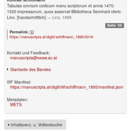
Tabulae omnium codicum manu scriptorum et annis 1470-
1520 impressorum, quos asservat Bibliotheca Seminarii cleric.
Linc. [handschriftlich]
— Linz, 1895
Seite: 10r
Permalink:
https://manuscripta.at/diglit/schiffmann_1895/0019
Kontakt und Feedback:
manuscripta@oeaw.ac.at
Startseite des Bandes
IIIF Manifest:
https://manuscripta.at/diglit/iiif/schiffmann_1895/manifest.json
Metadaten:
METS
Inhaltsverz. u. Volltextsuche