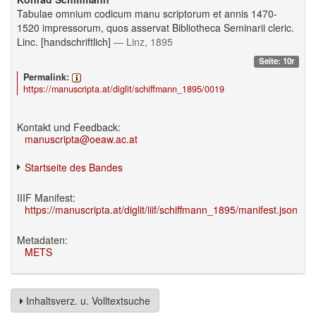
Tabulae omnium codicum manu scriptorum et annis 1470-
1520 impressorum, quos asservat Bibliotheca Seminarii cleric.
Linc. [handschriftlich]
— Linz, 1895
Seite: 10r
Permalink:
https://manuscripta.at/diglit/schiffmann_1895/0019
Kontakt und Feedback:
manuscripta@oeaw.ac.at
Startseite des Bandes
IIIF Manifest:
https://manuscripta.at/diglit/iiif/schiffmann_1895/manifest.json
Metadaten:
METS
Inhaltsverz. u. Volltextsuche