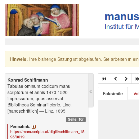
Hinweis:
Ihre bisherige Sitzung ist abgelaufen. Sie arbeiten in ei
Konrad Schiffmann
Tabulae omnium codicum manu
scriptorum et annis 1470-1520
Faksimile
Vo
impressorum, quos asservat
Bibliotheca Seminarii cleric. Linc.
[handschriftlich]
— Linz, 1895
Seite: 10r
Permalink:
https://manuscripta.at/diglit/schiffmann_18
95/0019