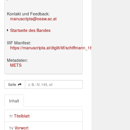
Kontakt und Feedback:
manuscripta@oeaw.ac.at
Startseite des Bandes
IIIF Manifest:
https://manuscripta.at/diglit/iiif/schiffmann_1895/manifest.json
Metadaten:
METS
Seite
Inhalt
1r
Titelblatt
1v
Vorwort