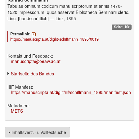
Tabulae omnium codicum manu scriptorum et annis 1470-
1520 impressorum, quos asservat Bibliotheca Seminarii cleric.
Linc. [handschriftlich]
— Linz, 1895
Seite: 10r
Permalink:
https://manuscripta.at/diglit/schiffmann_1895/0019
Kontakt und Feedback:
manuscripta@oeaw.ac.at
Startseite des Bandes
IIIF Manifest:
https://manuscripta.at/diglit/iiif/schiffmann_1895/manifest.json
Metadaten:
METS
Inhaltsverz. u. Volltextsuche