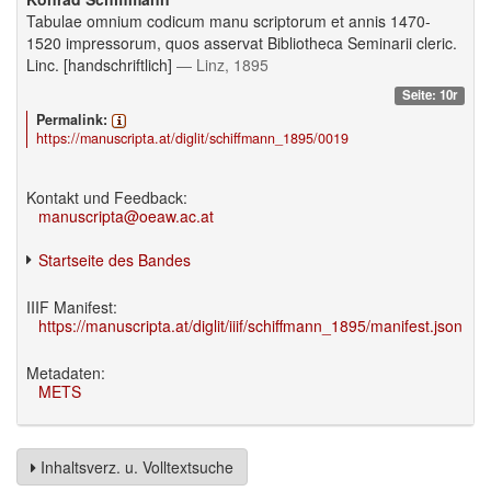
Tabulae omnium codicum manu scriptorum et annis 1470-
1520 impressorum, quos asservat Bibliotheca Seminarii cleric.
Linc. [handschriftlich]
— Linz, 1895
Seite: 10r
Permalink:
https://manuscripta.at/diglit/schiffmann_1895/0019
Kontakt und Feedback:
manuscripta@oeaw.ac.at
Startseite des Bandes
IIIF Manifest:
https://manuscripta.at/diglit/iiif/schiffmann_1895/manifest.json
Metadaten:
METS
Inhaltsverz. u. Volltextsuche