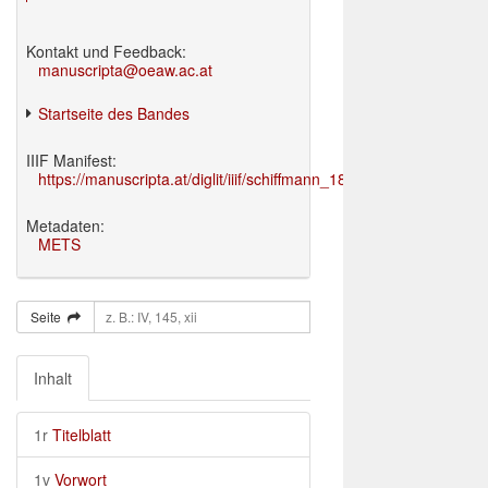
Kontakt und Feedback:
manuscripta@oeaw.ac.at
Startseite des Bandes
IIIF Manifest:
https://manuscripta.at/diglit/iiif/schiffmann_1895/manifest.json
Metadaten:
METS
Seite
Inhalt
1r
Titelblatt
1v
Vorwort