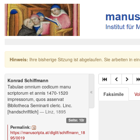
Hinweis:
Ihre bisherige Sitzung ist abgelaufen. Sie arbeiten in ei
Konrad Schiffmann
Tabulae omnium codicum manu
scriptorum et annis 1470-1520
Faksimile
Vo
impressorum, quos asservat
Bibliotheca Seminarii cleric. Linc.
[handschriftlich]
— Linz, 1895
Seite: 10r
Permalink:
https://manuscripta.at/diglit/schiffmann_18
95/0019