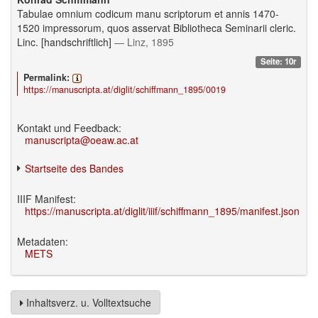
Tabulae omnium codicum manu scriptorum et annis 1470-
1520 impressorum, quos asservat Bibliotheca Seminarii cleric.
Linc. [handschriftlich]
— Linz, 1895
Seite: 10r
Permalink:
https://manuscripta.at/diglit/schiffmann_1895/0019
Kontakt und Feedback:
manuscripta@oeaw.ac.at
Startseite des Bandes
IIIF Manifest:
https://manuscripta.at/diglit/iiif/schiffmann_1895/manifest.json
Metadaten:
METS
Inhaltsverz. u. Volltextsuche