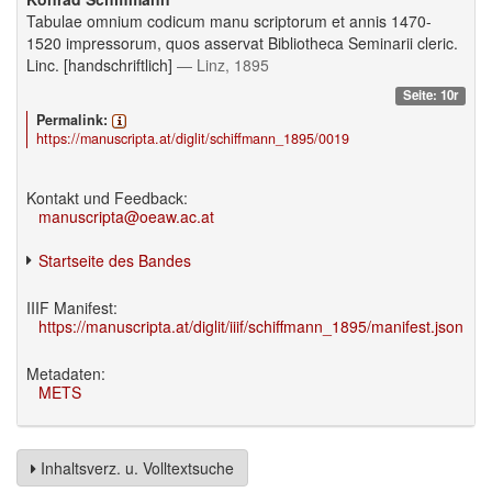
Tabulae omnium codicum manu scriptorum et annis 1470-
1520 impressorum, quos asservat Bibliotheca Seminarii cleric.
Linc. [handschriftlich]
— Linz, 1895
Seite: 10r
Permalink:
https://manuscripta.at/diglit/schiffmann_1895/0019
Kontakt und Feedback:
manuscripta@oeaw.ac.at
Startseite des Bandes
IIIF Manifest:
https://manuscripta.at/diglit/iiif/schiffmann_1895/manifest.json
Metadaten:
METS
Inhaltsverz. u. Volltextsuche