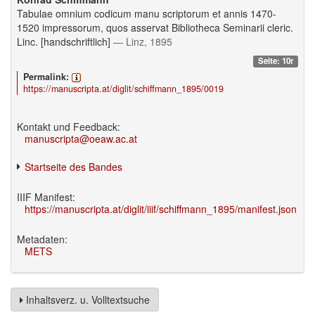
Tabulae omnium codicum manu scriptorum et annis 1470-
1520 impressorum, quos asservat Bibliotheca Seminarii cleric.
Linc. [handschriftlich]
— Linz, 1895
Seite: 10r
Permalink:
https://manuscripta.at/diglit/schiffmann_1895/0019
Kontakt und Feedback:
manuscripta@oeaw.ac.at
Startseite des Bandes
IIIF Manifest:
https://manuscripta.at/diglit/iiif/schiffmann_1895/manifest.json
Metadaten:
METS
Inhaltsverz. u. Volltextsuche