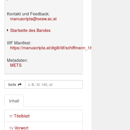
Kontakt und Feedback:
manuscripta@oeaw.ac.at
Startseite des Bandes
IIIF Manifest:
https://manuscripta.at/diglit/iiif/schiffmann_1895/manifest.json
Metadaten:
METS
Seite
Inhalt
1r
Titelblatt
1v
Vorwort