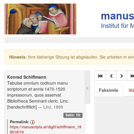
Hinweis:
Ihre bisherige Sitzung ist abgelaufen. Sie arbeiten in ei
Konrad Schiffmann
Tabulae omnium codicum manu
scriptorum et annis 1470-1520
Faksimile
Vo
impressorum, quos asservat
Bibliotheca Seminarii cleric. Linc.
[handschriftlich]
— Linz, 1895
Seite: 10r
Permalink:
https://manuscripta.at/diglit/schiffmann_18
95/0019