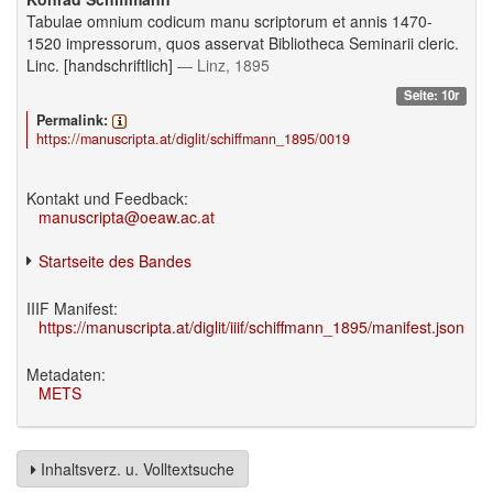
Tabulae omnium codicum manu scriptorum et annis 1470-
1520 impressorum, quos asservat Bibliotheca Seminarii cleric.
Linc. [handschriftlich]
— Linz, 1895
Seite: 10r
Permalink:
https://manuscripta.at/diglit/schiffmann_1895/0019
Kontakt und Feedback:
manuscripta@oeaw.ac.at
Startseite des Bandes
IIIF Manifest:
https://manuscripta.at/diglit/iiif/schiffmann_1895/manifest.json
Metadaten:
METS
Inhaltsverz. u. Volltextsuche