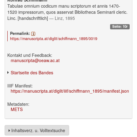
Tabulae omnium codicum manu scriptorum et annis 1470-
1520 impressorum, quos asservat Bibliotheca Seminarii cleric.
Linc. [handschriftlich]
— Linz, 1895
Seite: 10r
Permalink:
https://manuscripta.at/diglit/schiffmann_1895/0019
Kontakt und Feedback:
manuscripta@oeaw.ac.at
Startseite des Bandes
IIIF Manifest:
https://manuscripta.at/diglit/iiif/schiffmann_1895/manifest.json
Metadaten:
METS
Inhaltsverz. u. Volltextsuche