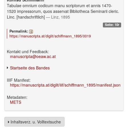
Tabulae omnium codicum manu scriptorum et annis 1470-
1520 impressorum, quos asservat Bibliotheca Seminarii cleric.
Linc. [handschriftlich]
— Linz, 1895
Seite: 10r
Permalink:
https://manuscripta.at/diglit/schiffmann_1895/0019
Kontakt und Feedback:
manuscripta@oeaw.ac.at
Startseite des Bandes
IIIF Manifest:
https://manuscripta.at/diglit/iiif/schiffmann_1895/manifest.json
Metadaten:
METS
Inhaltsverz. u. Volltextsuche