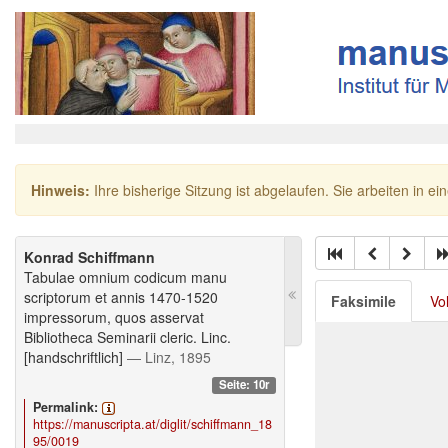
Hinweis:
Ihre bisherige Sitzung ist abgelaufen. Sie arbeiten in ei
Konrad Schiffmann
Tabulae omnium codicum manu
scriptorum et annis 1470-1520
Faksimile
Vo
impressorum, quos asservat
Bibliotheca Seminarii cleric. Linc.
[handschriftlich]
— Linz, 1895
Seite: 10r
Permalink:
https://manuscripta.at/diglit/schiffmann_18
95/0019