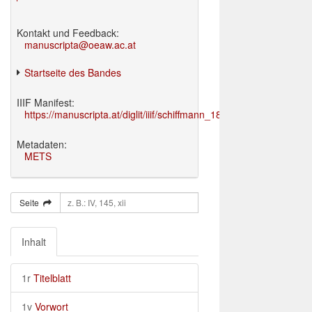
Kontakt und Feedback:
manuscripta@oeaw.ac.at
Startseite des Bandes
IIIF Manifest:
https://manuscripta.at/diglit/iiif/schiffmann_1895/manifest.json
Metadaten:
METS
Seite
Inhalt
1r
Titelblatt
1v
Vorwort