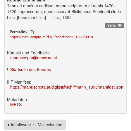
Tabulae omnium codicum manu scriptorum et annis 1470-
1520 impressorum, quos asservat Bibliotheca Seminarii cleric.
Linc. [handschriftlich]
— Linz, 1895
Seite: 10r
Permalink:
https://manuscripta.at/diglit/schiffmann_1895/0019
Kontakt und Feedback:
manuscripta@oeaw.ac.at
Startseite des Bandes
IIIF Manifest:
https://manuscripta.at/diglit/iiif/schiffmann_1895/manifest.json
Metadaten:
METS
Inhaltsverz. u. Volltextsuche