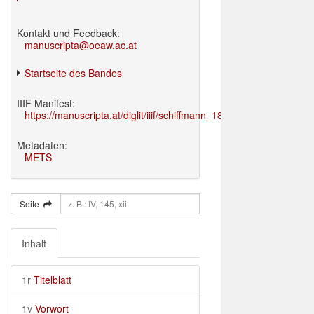
Kontakt und Feedback:
manuscripta@oeaw.ac.at
Startseite des Bandes
IIIF Manifest:
https://manuscripta.at/diglit/iiif/schiffmann_1895/manifest.json
Metadaten:
METS
Seite
Inhalt
1r
Titelblatt
1v
Vorwort