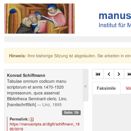
Hinweis:
Ihre bisherige Sitzung ist abgelaufen. Sie arbeiten in ei
Konrad Schiffmann
Tabulae omnium codicum manu
scriptorum et annis 1470-1520
Faksimile
Vo
impressorum, quos asservat
Bibliotheca Seminarii cleric. Linc.
[handschriftlich]
— Linz, 1895
Seite: 10r
Permalink:
https://manuscripta.at/diglit/schiffmann_18
95/0019