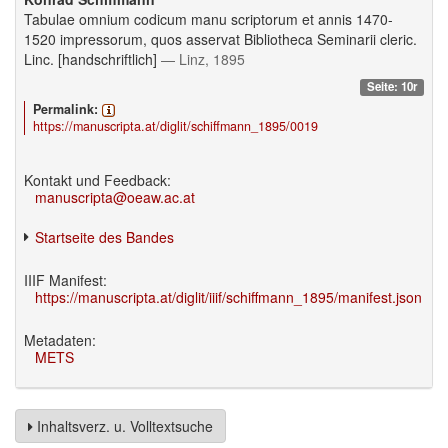
Tabulae omnium codicum manu scriptorum et annis 1470-
1520 impressorum, quos asservat Bibliotheca Seminarii cleric.
Linc. [handschriftlich]
— Linz, 1895
Seite: 10r
Permalink:
https://manuscripta.at/diglit/schiffmann_1895/0019
Kontakt und Feedback:
manuscripta@oeaw.ac.at
Startseite des Bandes
IIIF Manifest:
https://manuscripta.at/diglit/iiif/schiffmann_1895/manifest.json
Metadaten:
METS
Inhaltsverz. u. Volltextsuche